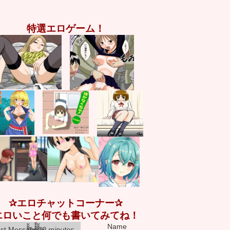
カ
テ
特選エロゲーム！
ゴ
リ
✰エロチャットコーナー✰
エロいこと何でも書いてみてね！
Name
est Message:
0 minutes