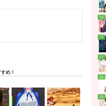
わ
蓮 
す 
すすめ！
晴喜
蓮