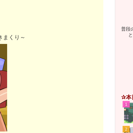
普段
と
きまくり～
す 
✰本
アリ