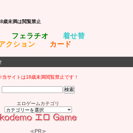
8歳未満は閲覧禁止
フェラチオ
着せ替
アクション
カ
ード
せ
※当サイトは18歳未満閲覧禁止です！
検
索:
エロゲームカテゴリ
エ
ロ
ゲ
ー
≪PR≫
ム