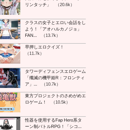
リンタッチ」
（20.6k）
す
:
わら猫さんいつのまに
かいるじゃん
クラスの女子とエロい会話をし
こ :
、、、、、
よう！「アオハルカノジョ」
FAN...
（13.7k）
蓮 :
76は大きいなぁ
:
いえいえ、こんにちは
早押しエロクイズ！
すよ？？？いまは早朝で
（11.7k）
すので
こ :
、
タワーディフェンスエロゲーム
リア :
安心するらしい
「殲滅の機甲姫R：フロンティ
ら猫 :
それ強すぎか
ア」...
（10.7k）
ア :
ハグすると心の７
６％
東方プロジェクトのさめがめエ
こ :
.
ロゲーム！
（10.5k）
:
こさん！こんばんは！
す :
荒らし！ばい！
性器を使用するFap Hero系タ
猫 :
握りつぶすほどい
ーン制バトルRPG！「シコ...