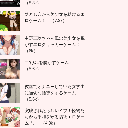
いってことか
（8.3k）
:
こさん！！こんにち
落とし穴から美少女を助けるエ
は！
ロゲーム！
（7.8k）
荒らし :
バイバイ
:
ハグは強ければ強いほ
良い、とされています。
中野三玖ちゃん風の美少女を脱
がすエロクリッカーゲーム！
猫 :
晴喜晴喜晴喜晴喜
（6k）
喜晴喜晴喜晴喜晴喜晴喜
晴喜晴喜晴喜vs晴喜
巨乳OLを脱がすゲーム
わら猫 :
はよねぃ
（5.6k）
わら猫 :
晴喜vs
華蓮 :
ぎゅっ(軽く)
教室でオナニーしていた女学生
 :
まだ遊んでたんだ
に適切な指導をするゲーム
わら猫 :
笹
（5.6k）
蓮 :
らぶが溢れてる
突破されたら即レイプ！怪物た
 :
強くハグしすぎっす
ちから平和を守る防衛エロゲー
わら猫 :
晴喜vs
ム「...
（4.9k）