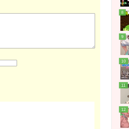
す 
す 
ど
わら
晴
こ
晴喜