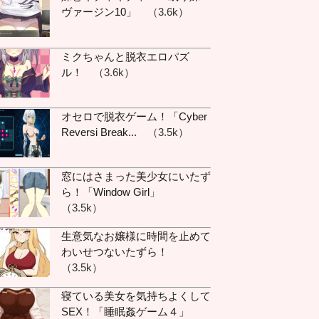
ヴァージン10」
（3.6k）
す :
なるへそ！
わら猫 :
晴喜vs
guest_724 :
ぉぉ
ミクちゃんと脱衣エロパズ
ル！
（3.6k）
ら猫 :
おじさん構文
す :
:
ん－ん家で歌ってたの
オセロで脱衣ゲーム！「Cyber
w
Reversi Break...
（3.5k）
華蓮 :
晴喜 :
何故唇！？
窓にはさまった美少女にいたず
わら猫 :
晴喜vs
ら！「Window Girl」
:
カラオケ行ったんです
（3.5k）
か！？
生意気なお嬢様に時間を止めて
わら猫 :
晴喜vs
わいせつないたずら！
す :
(悪魔の囁き)
（3.5k）
 :
皆が元気そうでなに
よりやな
寝ている美女を気持ちよくして
SEX！「睡眠姦ゲーム４」
 :
今日それ歌ったぁ