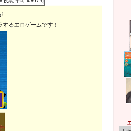
8
投票, 平均:
4.50
/ 5)
が
ラするエロゲームです！
Lat