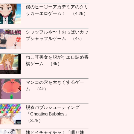
華蓮 :
僕のヒー〇ーアカデミアのクリ
す :
おやつ
ッカーエロゲーム！
（4.2k）
リア :
kこれでどうだ
華蓮 :
おやすみ
シャッフルや〜！おっぱいカッ
わら猫 :
晴喜vs
プシャッフルゲーム
（4k）
す :
ぎゅー
アリア :
Posted:
ねこ耳美女を脱がすエロ詰め将
6/08/09 @ 00:57:36𓂺
any time
棋ゲーム
（4k）
す :
すきー
華蓮 :
ぎゅーー
マンコの穴を大きくするゲー
 :
みんな話しただけだ
ム
（4k）
けど好きだからね？
アリア :
Posted:
脱衣バブルシューティング
2026/08/09 @
「Cheating Bubbles」
0:57:36𓂺 any time
（3.7k）
わら猫 :
晴喜vs
ら猫 :
男うーん構文
妹とイチャイチャ！「眠り妹