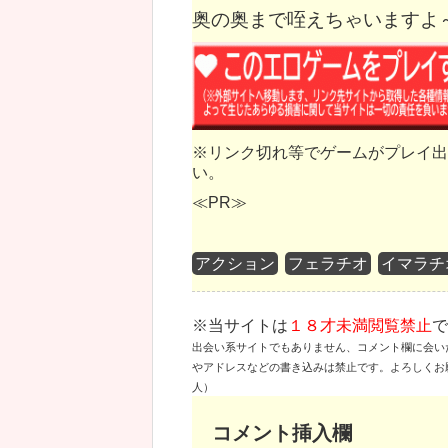
奥の奥まで咥えちゃいますよ
※リンク切れ等でゲームがプレイ出
い。
≪PR≫
アクション
フェラチオ
イマラチ
※当サイトは
１８才未満閲覧禁止
で
出会い系サイトでもありません、コメント欄に会い
やアドレスなどの書き込みは禁止です。よろしくお
人）
コメント挿入欄