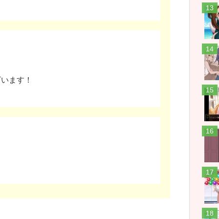
ア
ざいます！
202
華蓮
0
わ