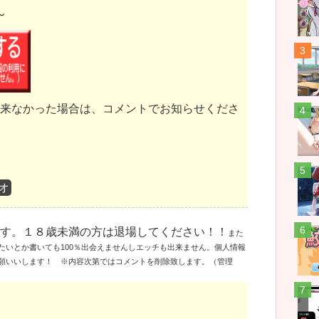
～
こ 
す 
来なかった場合は、コメントでお知らせくださ
で
ア
オ
わ
アリ
す。１８歳未満の方は退場してください！！
また
たいとか書いても100％出会えませんしエッチも出来ません。個人情報
願いいします！ ※内容次第ではコメントを削除致します。（管理
こ 
わら